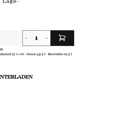
 Lage-
-
+
en
Alkohol:
13 % vol
Säure:
5,9 g/l
Restsüße:
0,1 g/l
UNTERLADEN