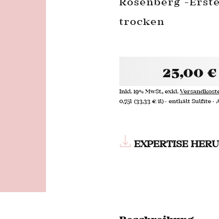
Rosenberg -Erste
trocken
25,00 €
Inkl. 19% MwSt.
,
exkl.
Versandkost
0,75l
(33,33 €/1l)
enthält Sulfite
EXPERTISE HER