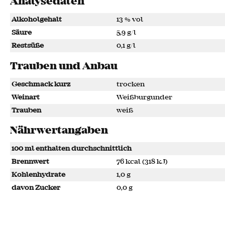
Analysedaten
Alkoholgehalt
13 % vol
Säure
5,9 g/l
Restsüße
0,1 g/l
Trauben und Anbau
Geschmack kurz
trocken
Weinart
Weißburgunder
Trauben
weiß
Nährwertangaben
100 ml enthalten durchschnittlich
Brennwert
76 kcal (318 kJ)
Kohlenhydrate
1,0 g
davon Zucker
0,0 g